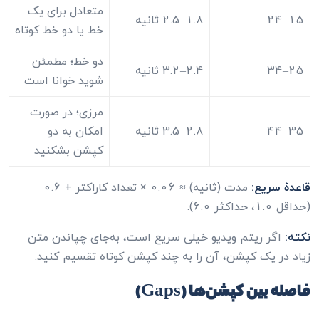
متعادل برای یک
15–24
1.8–2.5 ثانیه
خط یا دو خط کوتاه
دو خط؛ مطمئن
25–34
2.4–3.2 ثانیه
شوید خوانا است
مرزی؛ در صورت
35–44
2.8–3.5 ثانیه
امکان به دو
کپشن بشکنید
قاعدهٔ سریع:
مدت (ثانیه) ≈ 0.06 × تعداد کاراکتر + 0.6
(حداقل 1.0، حداکثر 6.0).
نکته:
اگر ریتم ویدیو خیلی سریع است، به‌جای چپاندن متن
زیاد در یک کپشن، آن را به چند کپشن کوتاه تقسیم کنید.
فاصله بین کپشن‌ها (Gaps)