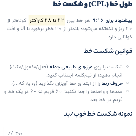
طول خط (CPL) و شکست خط
پیشنهاد برای 9:16:
هر خط بین
22 تا 28 کاراکتر
. کوتاه‌تر از
20 ریز و تکه‌تکه می‌شود؛ بلندتر از 30 خطر برخورد با UI و افت
خوانایی دارد.
قوانین شکست خط
شکست را روی
مرزهای طبیعی جمله
(فعل/مفعول/مکث)
انجام دهید؛ از نیم‌کلمه اجتناب کنید.
حروف ربط
را از ابتدای خط آویزان نگذارید (و، یا، که…).
عددها و واحدها را جدا نکنید: 60 فریم نه 60 در یک خط و
فریم در خط بعد.
نمونه شکست خط خوب/بد
// خوب
