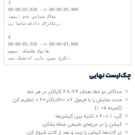
3

00:00:03,820 --> 00:00:05,400

دومی: مدت نمایش کافی

بر اساس تعداد کاراکتر.

4

00:00:05,520 --> 00:00:07,000

سومی: فاصلهٔ کوتاه

چک‌لیست نهایی
حداکثر دو خط؛ هدف 22–28 کاراکتر در هر خط.
مدت نمایش را با فرمول 0.06×کاراکتر+0.6 تنظیم کن
(کمینه 1.0s).
گپ 0.1–0.2 ثانیه بین کپشن‌ها.
کپشن را در مرزهای طبیعی جمله بشکن.
در کات‌ها کپشن را ببند و بعد از کات شروع کن.