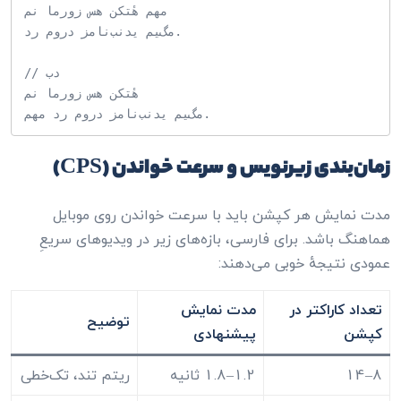
من امروز سه نکتهٔ مهم

در مورد زمان‌بندی می‌گم.

// بد

من امروز سه نکتهٔ

زمان‌بندی زیرنویس و سرعت خواندن (CPS)
مدت نمایش هر کپشن باید با سرعت خواندن روی موبایل
هماهنگ باشد. برای فارسی، بازه‌های زیر در ویدیوهای سریعِ
عمودی نتیجهٔ خوبی می‌دهند:
تعداد کاراکتر در
مدت نمایش
توضیح
کپشن
پیشنهادی
8–14
1.2–1.8 ثانیه
ریتم تند، تک‌خطی