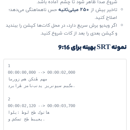
شروع صدا ظاهر شود تا چشم آماده باشد.
تاخیر بیش از
250 میلی‌ثانیه
حس ناهماهنگی می‌دهد؛
اصلاح کنید.
اگر ویدیو برش سریع دارد، در محل کات‌ها کپشن را ببندید
و کپشن بعدی را بعد از کات شروع کنید.
نمونه SRT بهینه برای 9:16
1

00:00:00,000 --> 00:00:02,000

امروز سه نکتهٔ مهم

دربارهٔ زمان‌بندی زیرنویس می‌گم.

2

00:00:02,120 --> 00:00:03,700

اولی: طول خط کوتاه

و شکست خط طبیعی.
