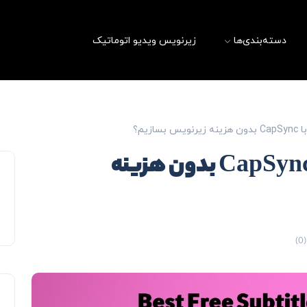
دسته‌بندی‌ها
زیرنویس ویدیو اتوماتیک
زیم؟
زیرنویس رایگان: چگونه با CapSync بدون هزینه
(0)